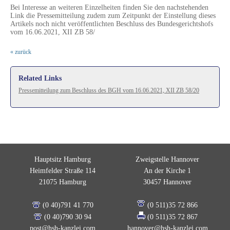
Bei Interesse an weiteren Einzelheiten finden Sie den nachstehenden
Link die Pressemitteilung zudem zum Zeitpunkt der Einstellung dieses
Artikels noch nicht veröffentlichten Beschluss des Bundesgerichtshofs
vom 16.06.2021, XII ZB 58/
« zurück
Related Links
Pressemitteilung zum Beschluss des BGH vom 16.06.2021, XII ZB 58/20
Hauptsitz Hamburg
Zweigstelle Hannover
Heimfelder Straße 114
An der Kirche 1
21075 Hamburg
30457 Hannover
(0 40)791 41 770
(0 511)35 72 866
(0 40)790 30 94
(0 511)35 72 867
post@hsh-kanzlei.com
hannover@hsh-kanzlei.com