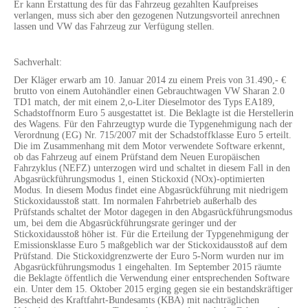
Er kann Erstattung des für das Fahrzeug gezahlten Kaufpreises
verlangen, muss sich aber den gezogenen Nutzungsvorteil anrechnen
lassen und VW das Fahrzeug zur Verfügung stellen.
Sachverhalt:
Der Kläger erwarb am 10. Januar 2014 zu einem Preis von 31.490,- €
brutto von einem Autohändler einen Gebrauchtwagen VW Sharan 2.0
TD1 match, der mit einem 2,o-Liter Dieselmotor des Typs EA189,
Schadstoffnorm Euro 5 ausgestattet ist. Die Beklagte ist die Herstellerin
des Wagens. Für den Fahrzeugtyp wurde die Typgenehmigung nach der
Verordnung (EG) Nr. 715/2007 mit der Schadstoffklasse Euro 5 erteilt.
Die im Zusammenhang mit dem Motor verwendete Software erkennt,
ob das Fahrzeug auf einem Prüfstand dem Neuen Europäischen
Fahrzyklus (NEFZ) unterzogen wird und schaltet in diesem Fall in den
Abgasrückführungsmodus 1, einen Stickoxid (NOx)-optimierten
Modus. In diesem Modus findet eine Abgasrückführung mit niedrigem
Stickoxidausstoß statt. Im normalen Fahrbetrieb außerhalb des
Prüfstands schaltet der Motor dagegen in den Abgasrückführungsmodus
um, bei dem die Abgasrückführungsrate geringer und der
Stickoxidausstoß höher ist. Für die Erteilung der Typgenehmigung der
Emissionsklasse Euro 5 maßgeblich war der Stickoxidausstoß auf dem
Prüfstand. Die Stickoxidgrenzwerte der Euro 5-Norm wurden nur im
Abgasrückführungsmodus 1 eingehalten. Im September 2015 räumte
die Beklagte öffentlich die Verwendung einer entsprechenden Software
ein. Unter dem 15. Oktober 2015 erging gegen sie ein bestandskräftiger
Bescheid des Kraftfahrt-Bundesamts (KBA) mit nachträglichen