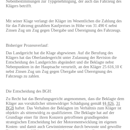
Nebenbestimmungen zur Typgenehmigung, der auch das Fahrzeug des
Klägers betrifft.
Mit seiner Klage verlangt der Kläger im Wesentlichen die Zahlung des
für das Fahrzeug gezahlten Kaufpreises in Höhe von 31.490 € nebst
Zinsen Zug um Zug gegen Übergabe und Übereignung des Fahrzeugs.
Bisheriger Prozessverlauf:
Das Landgericht hat die Klage abgewiesen. Auf die Berufung des
Klägers hat das Oberlandesgericht unter Zulassung der Revision die
Entscheidung des Landgerichts abgeändert und die Beklagte nebst
Nebenpunkten in der Hauptsache verurteilt, an den Kläger 25.616,10 €
nebst Zinsen Zug um Zug gegen Übergabe und Übereignung des
Fahrzeugs zu zahlen.
Die Entscheidung des BGH:
Zu Recht hat das Berufungsgericht angenommen, dass die Beklagte dem
Kläger aus vorsätzlicher sittenwidriger Schädigung gemäß
§§ 826
,
31
BGB
haftet. Das Verhalten der Beklagten im Verhältnis zum Kläger ist
objektiv als sittenwidrig zu qualifizieren. Die Beklagte hat auf der
Grundlage einer für ihren Konzern getroffenen grundlegenden
strategischen Entscheidung bei der Motorenentwicklung im eigenen
Kosten- und damit auch Gewinninteresse durch bewusste und gewollte