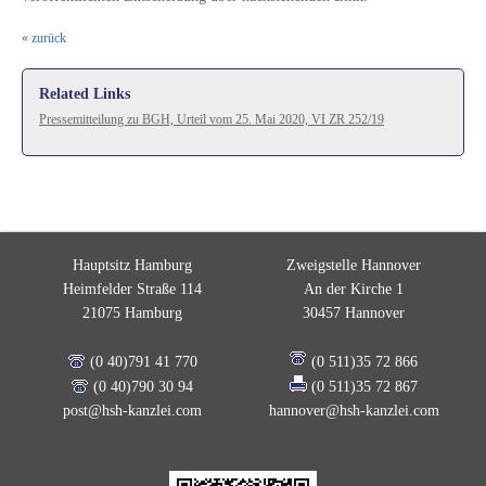
« zurück
Related Links
Pressemitteilung zu BGH, Urteil vom 25. Mai 2020, VI ZR 252/19
Hauptsitz Hamburg
Zweigstelle Hannover
Heimfelder Straße 114
An der Kirche 1
21075 Hamburg
30457 Hannover
(0 40)791 41 770
(0 511)35 72 866
(0 40)790 30 94
(0 511)35 72 867
post@hsh-kanzlei.com
hannover@hsh-kanzlei.com