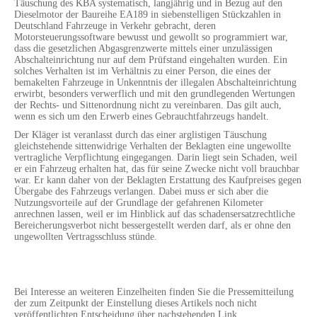
Täuschung des KBA systematisch, langjährig und in Bezug auf den
Dieselmotor der Baureihe EA189 in siebenstelligen Stückzahlen in
Deutschland Fahrzeuge in Verkehr gebracht, deren
Motorsteuerungssoftware bewusst und gewollt so programmiert war,
dass die gesetzlichen Abgasgrenzwerte mittels einer unzulässigen
Abschalteinrichtung nur auf dem Prüfstand eingehalten wurden. Ein
solches Verhalten ist im Verhältnis zu einer Person, die eines der
bemakelten Fahrzeuge in Unkenntnis der illegalen Abschalteinrichtung
erwirbt, besonders verwerflich und mit den grundlegenden Wertungen
der Rechts- und Sittenordnung nicht zu vereinbaren. Das gilt auch,
wenn es sich um den Erwerb eines Gebrauchtfahrzeugs handelt.
Der Kläger ist veranlasst durch das einer arglistigen Täuschung
gleichstehende sittenwidrige Verhalten der Beklagten eine ungewollte
vertragliche Verpflichtung eingegangen. Darin liegt sein Schaden, weil
er ein Fahrzeug erhalten hat, das für seine Zwecke nicht voll brauchbar
war. Er kann daher von der Beklagten Erstattung des Kaufpreises gegen
Übergabe des Fahrzeugs verlangen. Dabei muss er sich aber die
Nutzungsvorteile auf der Grundlage der gefahrenen Kilometer
anrechnen lassen, weil er im Hinblick auf das schadensersatzrechtliche
Bereicherungsverbot nicht bessergestellt werden darf, als er ohne den
ungewollten Vertragsschluss stünde.
Bei Interesse an weiteren Einzelheiten finden Sie die Pressemitteilung
der zum Zeitpunkt der Einstellung dieses Artikels noch nicht
veröffentlichten Entscheidung über nachstehenden Link.