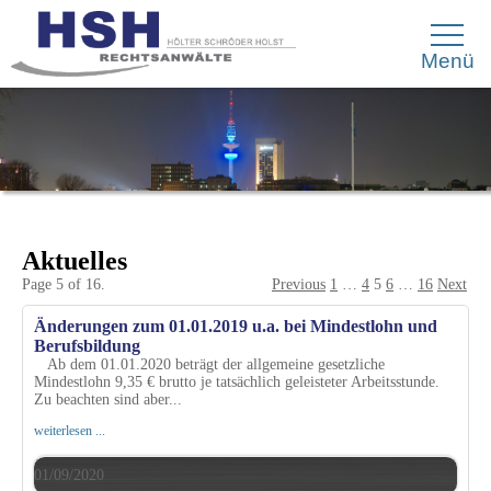
Menü
Aktuelles
Page 5 of 16.
Previous
1
…
4
5
6
…
16
Next
Änderungen zum 01.01.2019 u.a. bei Mindestlohn und
Berufsbildung
Ab dem 01.01.2020 beträgt der allgemeine gesetzliche
Mindestlohn 9,35 € brutto je tatsächlich geleisteter Arbeitsstunde.
Zu beachten sind aber...
weiterlesen ...
01/09/2020